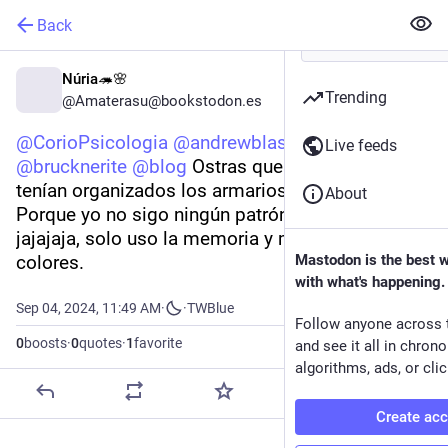
Back
Núria🦔🌸
Trending
@Amaterasu@bookstodon.es
@
CorioPsicologia
@
andrewblasco
@
ElPamplina
Live feeds
@
brucknerite
@
blog
 Ostras que grande. ¿Y como 
tenían organizados los armarios tus compis? 
About
Porque yo no sigo ningún patrón en concreto 
jajajaja, solo uso la memoria y mi detector de 
colores.
Mastodon is the best 
with what's happening.
Sep 04, 2024, 11:49 AM
·
·
TWBlue
Follow anyone across 
0
boosts
·
0
quotes
·
1
favorite
and see it all in chron
algorithms, ads, or clic
Create ac