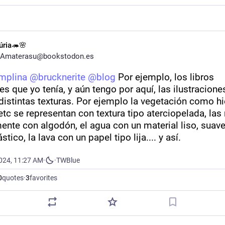
úria🦔🌸
Amaterasu@bookstodon.es
mplina
@
brucknerite
@
blog
 Por ejemplo, los libros 
les que yo tenía, y aún tengo por aquí, las ilustraciones
distintas texturas. Por ejemplo la vegetación como hie
etc se representan con textura tipo aterciopelada, las 
nte con algodón, el agua con un material liso, suave,
ástico, la lava con un papel tipo lija.... y así.
2024, 11:27 AM
·
·
TWBlue
0
quotes
·
3
favorites