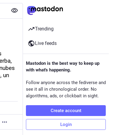
Trending
Live feeds
 
rba, 
Mastodon is the best way to keep up
nubes 
with what's happening.
 un 
Follow anyone across the fediverse and
see it all in chronological order. No
algorithms, ads, or clickbait in sight.
Create account
Login