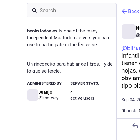
Back
N
bookstodon.es
is one of the many
@
independent Mastodon servers you can
use to participate in the fediverse.
@
ElPa
infanti
tienen 
Un rinconcito para hablar de libros... y de
hojas, 
lo que se tercie.
obviame
ADMINISTERED BY:
SERVER STATS:
tipo pl
Juanjo
4
@kastwey
active users
Sep 04, 
0
boosts
·